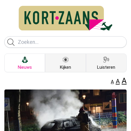
Nieuws
Kijken
Luisteren
A
A
A