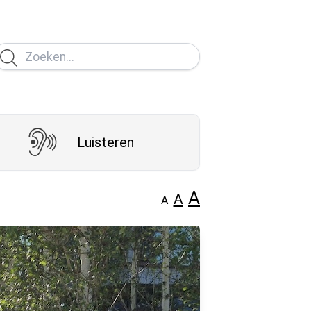
Luisteren
A
A
A