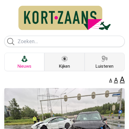
Nieuws
Kijken
Luisteren
A
A
A