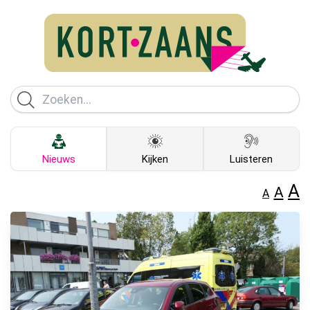
Nieuws
Kijken
Luisteren
A
A
A