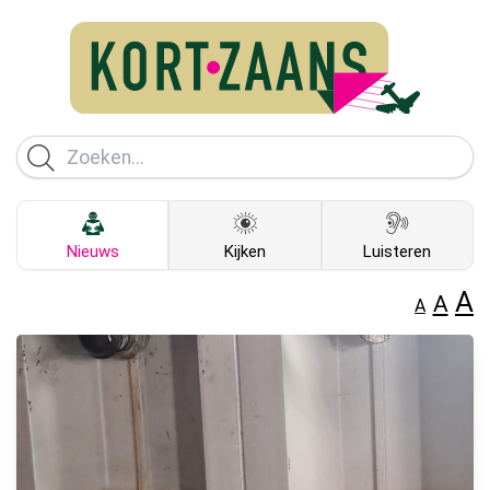
Nieuws
Kijken
Luisteren
A
A
A