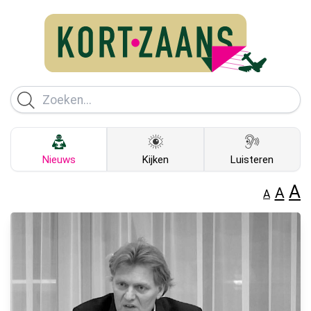
Nieuws
Kijken
Luisteren
A
A
A