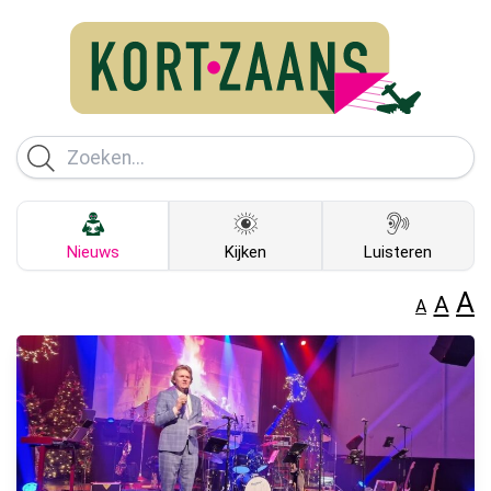
Nieuws
Kijken
Luisteren
A
A
A