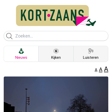
Nieuws
Kijken
Luisteren
A
A
A