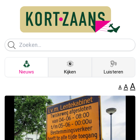
Nieuws
Kijken
Luisteren
A
A
A