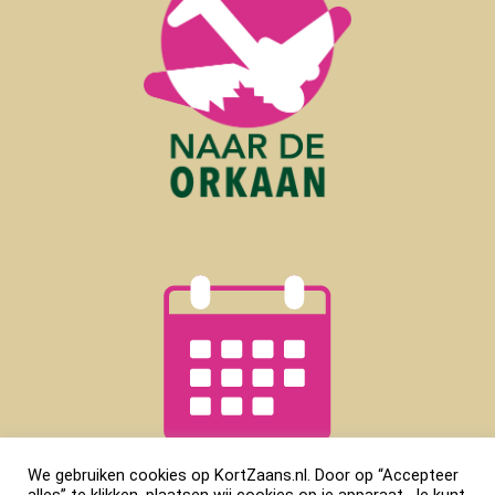
We gebruiken cookies op KortZaans.nl. Door op “Accepteer