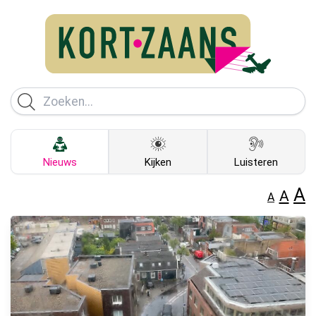
Nieuws
Kijken
Luisteren
A
A
A