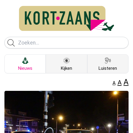
Nieuws
Kijken
Luisteren
A
A
A