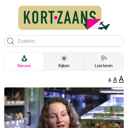
Nieuws
Kijken
Luisteren
A
A
A