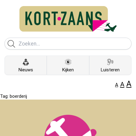
Nieuws
Kijken
Luisteren
A
A
A
Tag:
boerderij