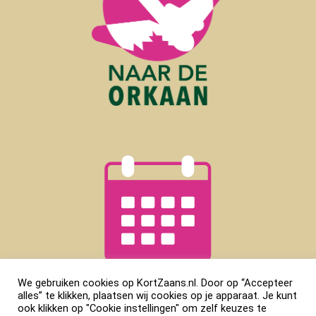
We gebruiken cookies op KortZaans.nl. Door op “Accepteer
alles” te klikken, plaatsen wij cookies op je apparaat. Je kunt
ook klikken op "Cookie instellingen" om zelf keuzes te