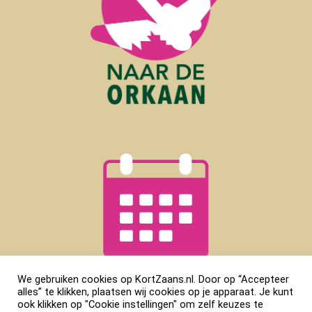
We gebruiken cookies op KortZaans.nl. Door op “Accepteer
alles” te klikken, plaatsen wij cookies op je apparaat. Je kunt
ook klikken op "Cookie instellingen" om zelf keuzes te