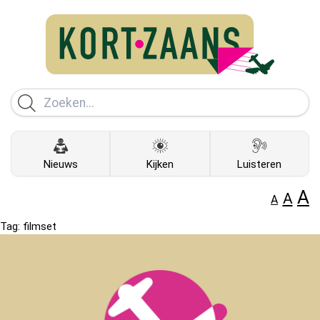
Nieuws
Kijken
Luisteren
A
A
A
Tag:
filmset