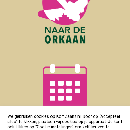
We gebruiken cookies op KortZaans.nl. Door op “Accepteer
alles” te klikken, plaatsen wij cookies op je apparaat. Je kunt
ook klikken op "Cookie instellingen" om zelf keuzes te