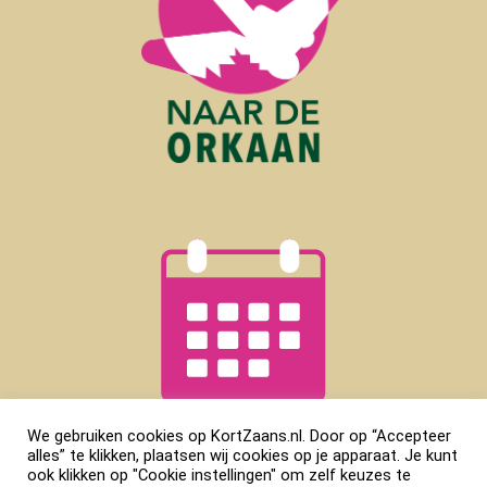
We gebruiken cookies op KortZaans.nl. Door op “Accepteer
alles” te klikken, plaatsen wij cookies op je apparaat. Je kunt
ook klikken op "Cookie instellingen" om zelf keuzes te