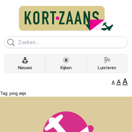
Nieuws
Kijken
Luisteren
A
A
A
Tag:
jong wijs