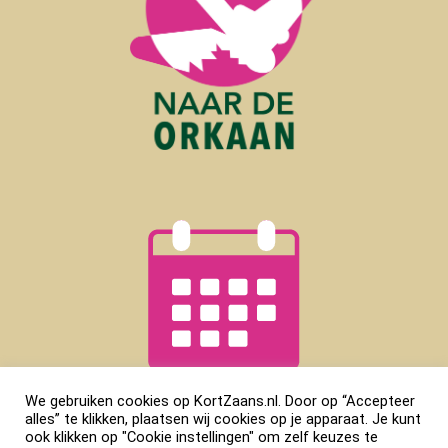
We gebruiken cookies op KortZaans.nl. Door op “Accepteer
alles” te klikken, plaatsen wij cookies op je apparaat. Je kunt
ook klikken op "Cookie instellingen" om zelf keuzes te