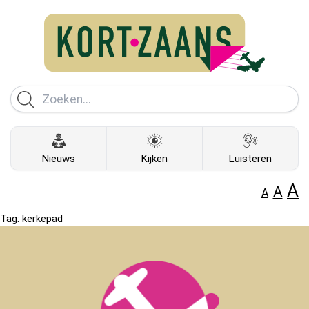
Nieuws
Kijken
Luisteren
A
A
A
Tag:
kerkepad