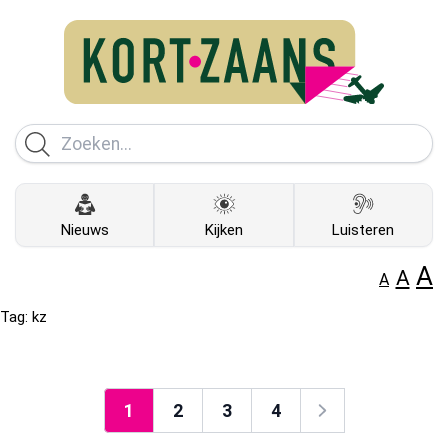
Nieuws
Kijken
Luisteren
A
A
A
Tag:
kz
1
2
3
4
Volgende