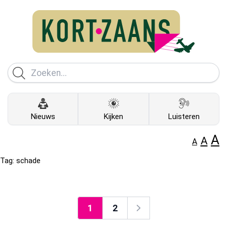
Nieuws
Kijken
Luisteren
A
A
A
Tag:
schade
1
2
Volgende