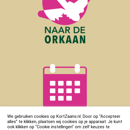
We gebruiken cookies op KortZaans.nl. Door op “Accepteer
alles” te klikken, plaatsen wij cookies op je apparaat. Je kunt
ook klikken op "Cookie instellingen" om zelf keuzes te