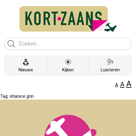
Nieuws
Kijken
Luisteren
A
A
A
Tag:
shanice grin