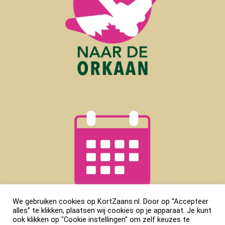
We gebruiken cookies op KortZaans.nl. Door op “Accepteer
alles” te klikken, plaatsen wij cookies op je apparaat. Je kunt
ook klikken op "Cookie instellingen" om zelf keuzes te