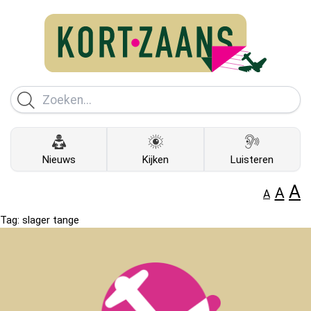
Nieuws
Kijken
Luisteren
A
A
A
Tag:
slager tange