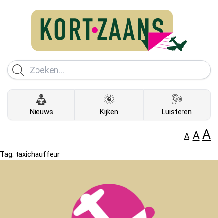
Nieuws
Kijken
Luisteren
A
A
A
Tag:
taxichauffeur