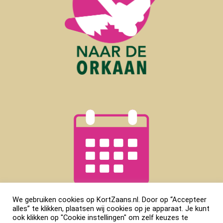
We gebruiken cookies op KortZaans.nl. Door op “Accepteer
alles” te klikken, plaatsen wij cookies op je apparaat. Je kunt
ook klikken op "Cookie instellingen" om zelf keuzes te