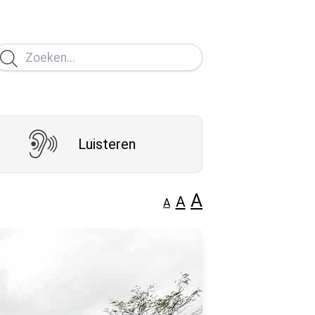
Luisteren
A
A
A