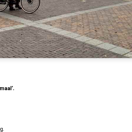
rmaal’.
.
ag.