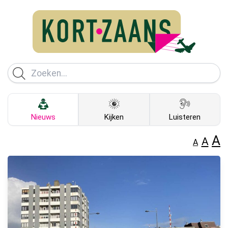
Nieuws
Kijken
Luisteren
A
A
A