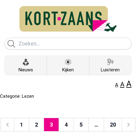
Nieuws
Kijken
Luisteren
A
A
A
Categorie:
Lezen
1
2
3
4
5
…
20
Vorige
Volg