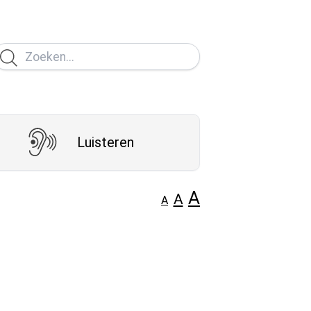
Luisteren
A
A
A