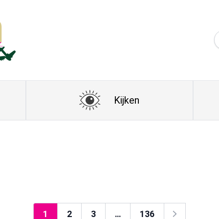
Kijken
1
2
3
…
136