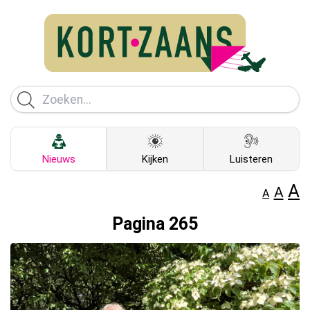
Nieuws
Kijken
Luisteren
A
A
A
Pagina 265