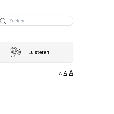
Luisteren
A
A
A