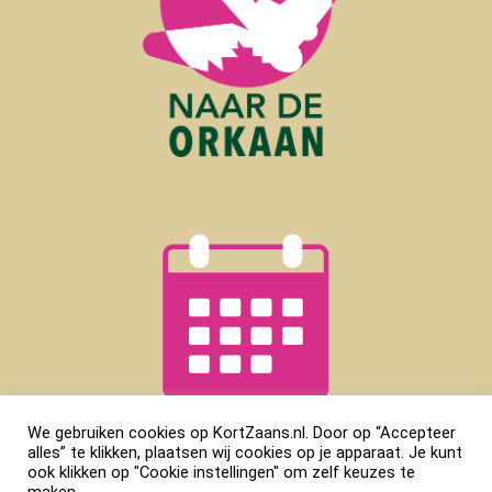
We gebruiken cookies op KortZaans.nl. Door op “Accepteer
alles” te klikken, plaatsen wij cookies op je apparaat. Je kunt
ook klikken op "Cookie instellingen" om zelf keuzes te