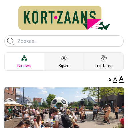
Nieuws
Kijken
Luisteren
A
A
A