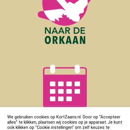
We gebruiken cookies op KortZaans.nl. Door op “Accepteer
alles” te klikken, plaatsen wij cookies op je apparaat. Je kunt
ook klikken op "Cookie instellingen" om zelf keuzes te