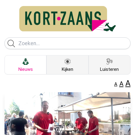
Nieuws
Kijken
Luisteren
A
A
A