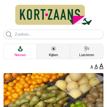
Nieuws
Kijken
Luisteren
A
A
A