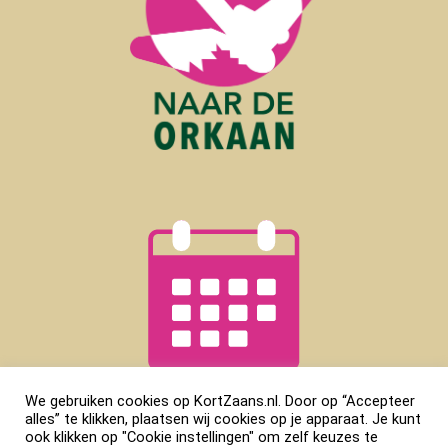
We gebruiken cookies op KortZaans.nl. Door op “Accepteer
alles” te klikken, plaatsen wij cookies op je apparaat. Je kunt
ook klikken op "Cookie instellingen" om zelf keuzes te