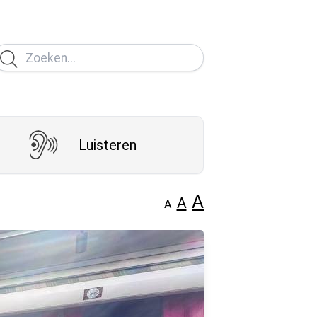
Luisteren
A
A
A