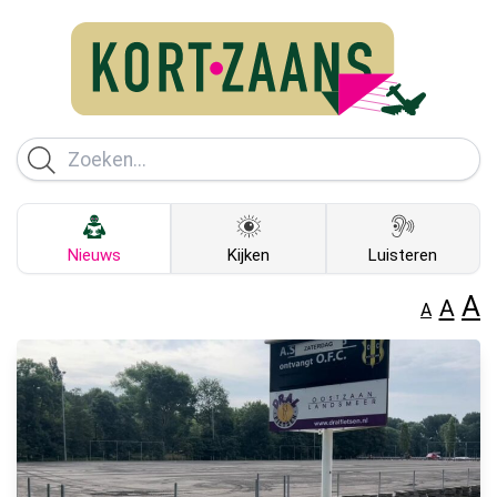
Nieuws
Kijken
Luisteren
A
A
A