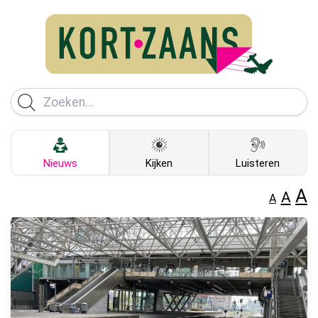
Nieuws
Kijken
Luisteren
A
A
A