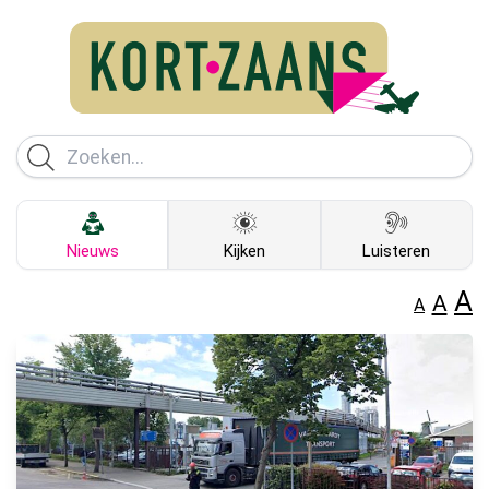
Nieuws
Kijken
Luisteren
A
A
A