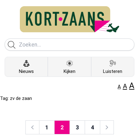
Nieuws
Kijken
Luisteren
A
A
A
Tag:
zv de zaan
1
2
3
4
Vorige
Volgende