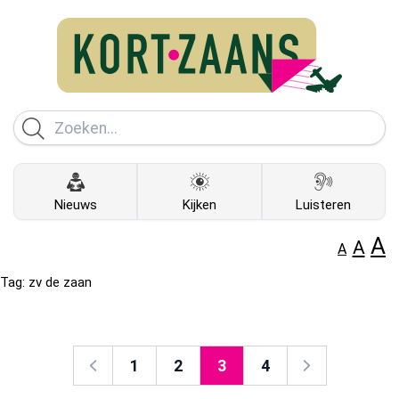
Nieuws
Kijken
Luisteren
A
A
A
Tag:
zv de zaan
1
2
3
4
Vorige
Volgende