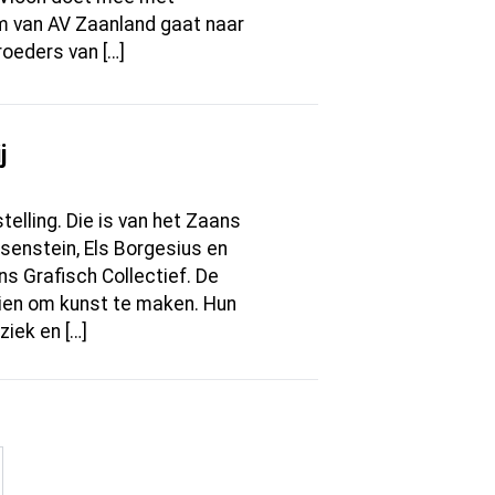
m van AV Zaanland gaat naar
roeders van […]
j
telling. Die is van het Zaans
osenstein, Els Borgesius en
s Grafisch Collectief. De
zien om kunst te maken. Hun
iek en […]
gende