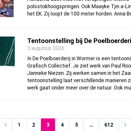
polsstokhoogspringen. Ook Maayke Tjin a-Li
het EK. Zij loopt de 100 meter horden. Anna B
Tentoonstelling bij De Poelboerderi
3 augustus 2026
In De Poelboerderij in Wormer is een tentoons
Grafisch Collectief. Je ziet werk van Paul Ro
Janneke Niezen. Zij werken samen in het Zaan
tentoonstelling laat verschillende manieren 
werk gaat onder meer over de natuur. Ook muz
1
2
3
4
5
…
612
Vorige
Vol