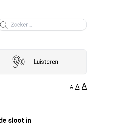
Luisteren
A
A
A
de sloot in