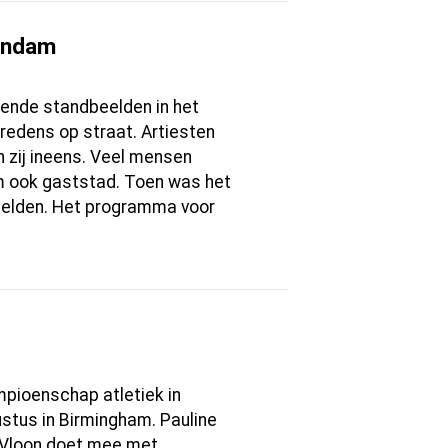
aandam
vende standbeelden in het
redens op straat. Artiesten
 zij ineens. Veel mensen
m ook gaststad. Toen was het
elden. Het programma voor
pioenschap atletiek in
ustus in Birmingham. Pauline
Vloon doet mee met