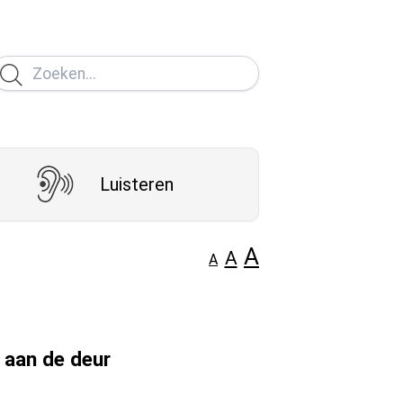
Luisteren
A
A
A
 aan de deur